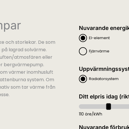
mpar
Nuvarande energik
El-element
e och storlekar. De som
 på lagrad solvärme.
Fjärrvärme
uften/atmosfären eller
er bergvärmepump.
Uppvärmningssys
som värmer inomhusluft
Radiatorsystem
vattenburna system. Om
rnativ som tar värme från
esse.
Ditt elpris idag (rik
110 öre/kWh
Nuvarande förbru