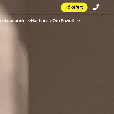
Få offert
unskapsbank
Här finns vi
Om Enwell