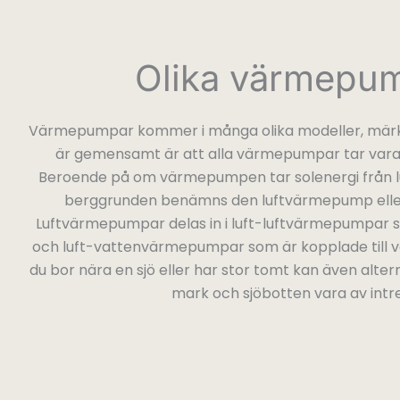
Olika värmepu
Värmepumpar kommer i många olika modeller, märk
är gemensamt är att alla värmepumpar tar vara
Beroende på om värmepumpen tar solenergi från l
berggrunden benämns den luftvärmepump ell
Luftvärmepumpar delas in i luft-luftvärmepumpar 
och luft-vattenvärmepumpar som är kopplade till 
du bor nära en sjö eller har stor tomt kan även alte
mark och sjöbotten vara av intr