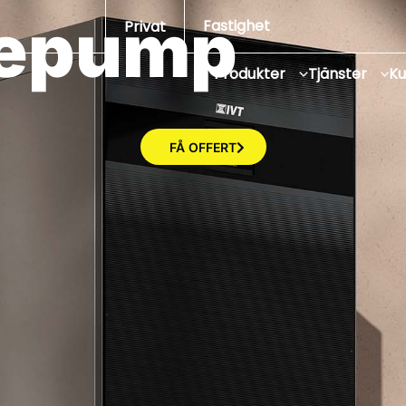
mepump
Fastighet
Privat
Produkter
Tjänster
K
FÅ OFFERT