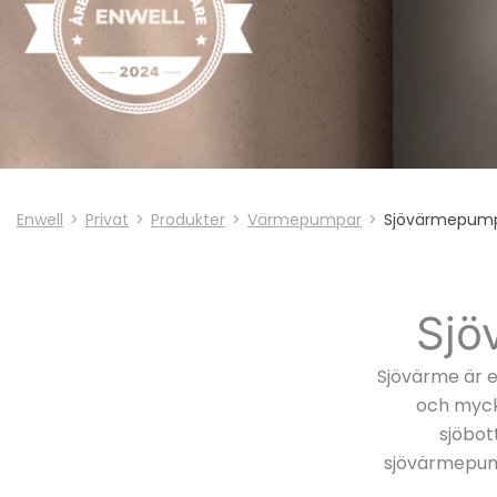
Enwell
>
Privat
>
Produkter
>
Värmepumpar
>
Sjövärmepum
Sjö
Sjövärme är e
och myck
sjöbot
sjövärmepumpe