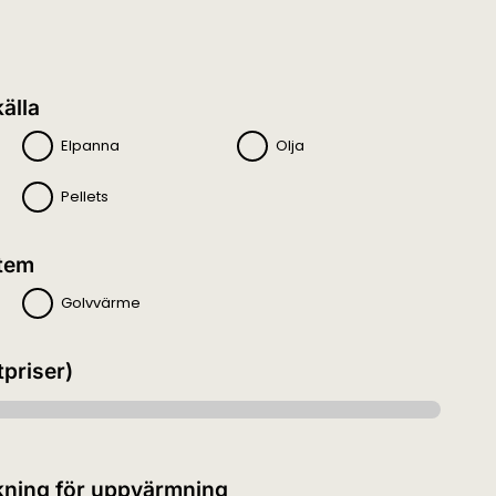
älla
Elpanna
Olja
Pellets
tem
Golvvärme
tpriser)
kning för uppvärmning