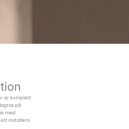
tion
er är komplett
lagras på
das med
Att installera