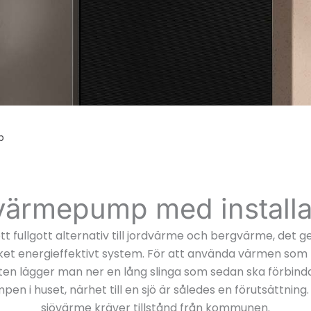
p
värmepump med installa
tt fullgott alternativ till jordvärme och bergvärme, det g
et energieffektivt system. För att använda värmen som 
ten lägger man ner en lång slinga som sedan ska förbin
n i huset, närhet till en sjö är således en förutsättning. 
sjövärme kräver tillstånd från kommunen.