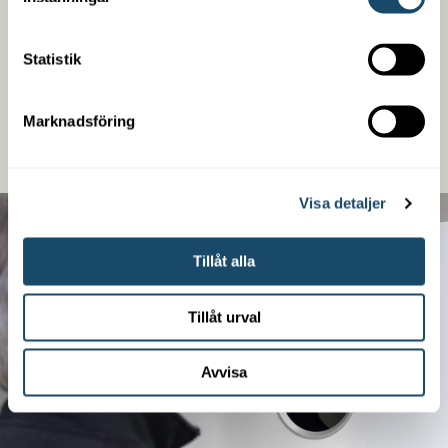
5. Installation
Din framtidssäkrade värmepump installeras av en
Statistik
av våra installatörer – redo att börja spara både
pengar och miljö. Vi finns här för dig.​
Marknadsföring
Visa detaljer
Tillåt alla
Tillåt urval
Avvisa