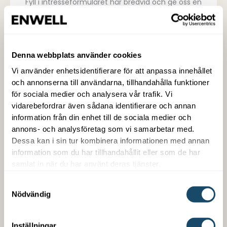
Fyll i intresse­formuläret här bredvid och ge oss en
första inblick i dina behov.
2. Vi kontaktar dig
Denna webbplats använder cookies
Någon från Enwell hör av sig för att samla
Vi använder enhetsidentifierare för att anpassa innehållet
komplette­rande uppgifter och säkerställa att du får
och annonserna till användarna, tillhandahålla funktioner
den bästa lösningen för just ditt hem.
för sociala medier och analysera vår trafik. Vi
vidarebefordrar även sådana identifierare och annan
information från din enhet till de sociala medier och
3. Offert
annons- och analysföretag som vi samarbetar med.
Du får en offert från Enwell
Dessa kan i sin tur kombinera informationen med annan
information som du har tillhandahållit eller som de har
samlat in när du har använt deras tjänster.
4. Frågor?
Vi finns här! Under hela processen finns våra
Samtyckesval
experter till hands för att svara på dina frågor och
Nödvändig
vägleda dig framåt.
Inställningar