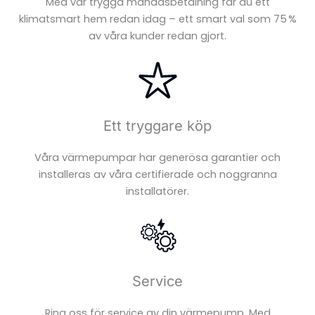
Med vår trygga månadsbetalning får du ett
klimatsmart hem redan idag – ett smart val som 75 %
av våra kunder redan gjort.
Ett tryggare köp
Våra värmepumpar har generösa garantier och
installeras av våra certifierade och noggranna
FÖRNYBAR
installatörer.
ENERGI
Service
Ring oss för service av din värmepump. Med