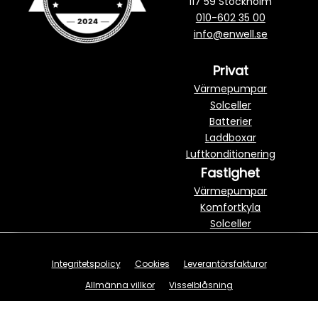
117 59 Stockholm
010-602 35 00
info@enwell.se
Privat
Värmepumpar
Solceller
Batterier
Laddboxar
Luftkonditionering
Fastighet
Värmepumpar
Komfortkyla
Solceller
Integritetspolicy
Cookies
Leverantörsfakturor
Allmänna villkor
Visselblåsning