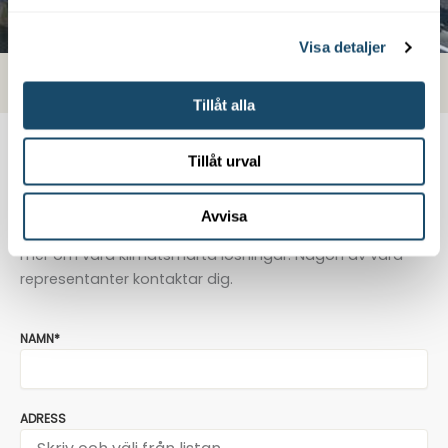
Visa detaljer
Tillåt alla
Tillåt urval
Vad kan vi hjälpa dig med?
Avvisa
Vänligen fyll i kontaktformuläret nedan så berättar vi
mer om våra klimatsmarta lösningar. Någon av våra
representanter kontaktar dig.
NAMN*
ADRESS