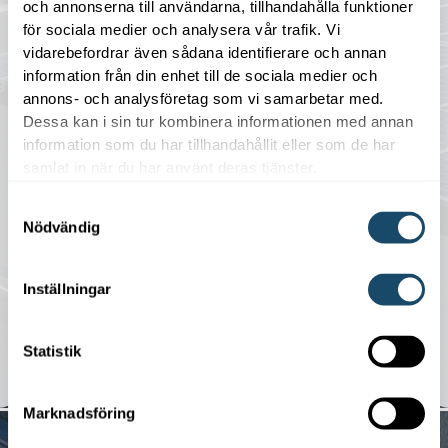
och annonserna till användarna, tillhandahålla funktioner
för sociala medier och analysera vår trafik. Vi
vidarebefordrar även sådana identifierare och annan
:
information från din enhet till de sociala medier och
g
Projekt Kiruna
annons- och analysföretag som vi samarbetar med.
Dessa kan i sin tur kombinera informationen med annan
Vattenfall skickade förfrågan till Enwell
information som du har tillhandahållit eller som de har
på att hjälpa dem med att förflytta sina
samlat in när du har använt deras tjänster.
fastigheter i Norrland från nuvarande
”bruna” fastigheter med hög
Samtyckesval
Nödvändig
energiförbrukning till gröna fastigheter.
Enwell fick uppdraget att titta på de
fastigheter som har hög
Inställningar
energiförbrukning per kvm.
LÄS MER
Statistik
Marknadsföring