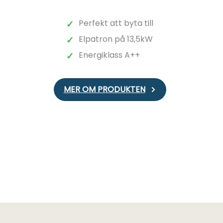
Perfekt att byta till
✓
Elpatron på 13,5kW
✓
Energiklass A++
✓
MER OM PRODUKTEN