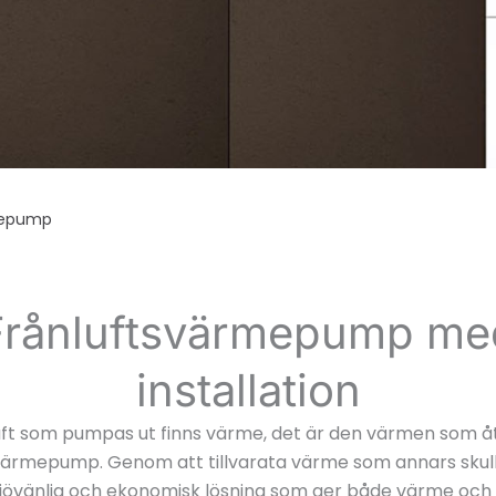
mepump
Frånluftsvärmepump me
installation
sluft som pumpas ut finns värme, det är den värmen som 
värmepump. Genom att tillvarata värme som annars skull
iljövänlig och ekonomisk lösning som ger både värme och