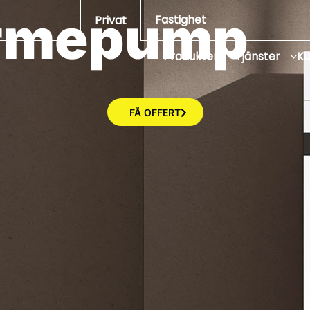
ärmepump
Fastighet
Privat
Produkter
Tjänster
K
FÅ OFFERT