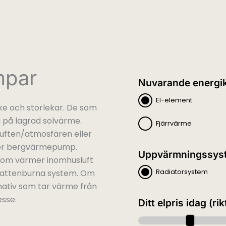
mpar
Nuvarande energik
El-element
e och storlekar. De som
 på lagrad solvärme.
Fjärrvärme
uften/atmosfären eller
er bergvärmepump.
Uppvärmningssys
som värmer inomhusluft
Radiatorsystem
vattenburna system. Om
rnativ som tar värme från
esse.
Ditt elpris idag (rik