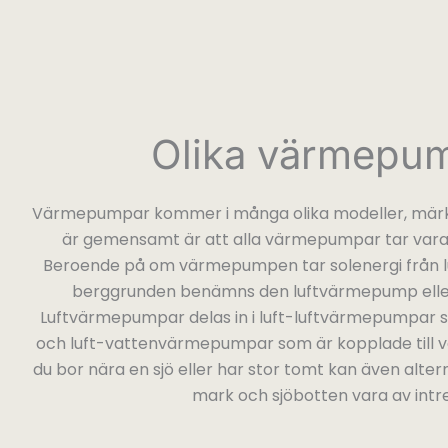
Olika värmepu
Värmepumpar kommer i många olika modeller, märk
är gemensamt är att alla värmepumpar tar vara
Beroende på om värmepumpen tar solenergi från l
berggrunden benämns den luftvärmepump ell
Luftvärmepumpar delas in i luft-luftvärmepumpar 
och luft-vattenvärmepumpar som är kopplade till 
du bor nära en sjö eller har stor tomt kan även alte
mark och sjöbotten vara av intr