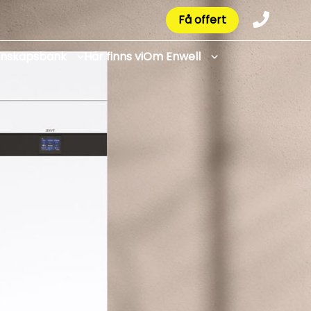
Få offert
unskapsbank
Här finns vi
Om Enwell