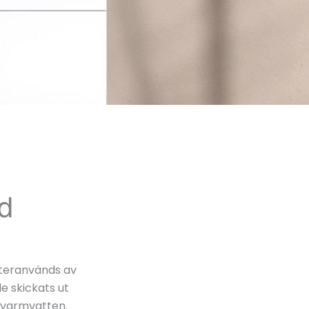
d
återanvänds av
e skickats ut
 varmvatten.