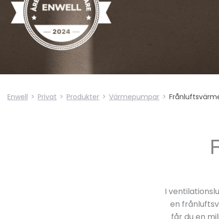
Enwell
>
Privat
>
Produkter
>
Värmepumpar
>
Frånluftsvär
I ventilation
en frånlufts
får du en m