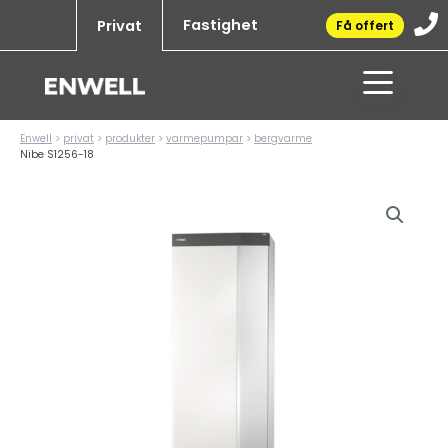
Hoppa
Fastighet
Privat
Få offert
till
innehåll
Enwell
>
privat
>
produkter
>
varmepumpar
>
bergvarme
Nibe S1256-18