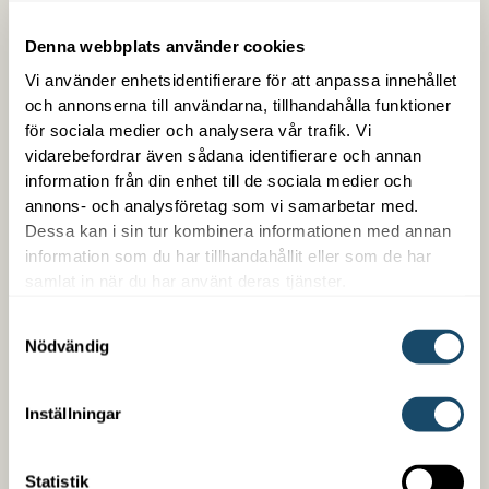
Denna webbplats använder cookies
Vi använder enhetsidentifierare för att anpassa innehållet
och annonserna till användarna, tillhandahålla funktioner
för sociala medier och analysera vår trafik. Vi
vidarebefordrar även sådana identifierare och annan
information från din enhet till de sociala medier och
Trygg med Enwell
annons- och analysföretag som vi samarbetar med.
Dessa kan i sin tur kombinera informationen med annan
information som du har tillhandahållit eller som de har
Som kund hos oss får du en samlad kontakt med
samlat in när du har använt deras tjänster.
trygg snabb service. Vi är enkla att arbeta med,
kompetenta på det vi gör och är din partner över en
Samtyckesval
lång tid. Vi erbjuder även finansiering oberoende om
Nödvändig
det handlar om ett nybygge eller en befintlig
fastighet.
Inställningar
LÄS MER
Statistik