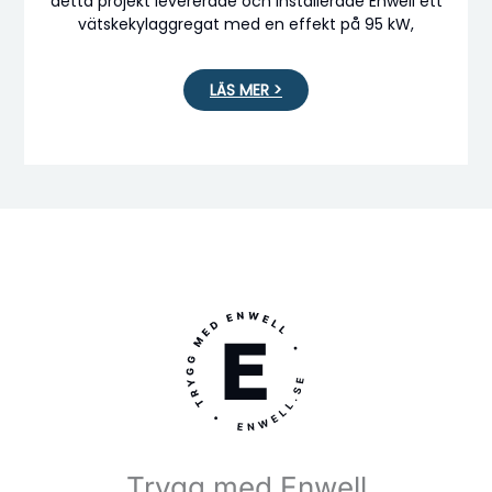
detta projekt levererade och installerade Enwell ett
vätskekylaggregat med en effekt på 95 kW,
LÄS MER >
Trygg med Enwell