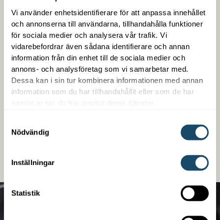
Vi använder enhetsidentifierare för att anpassa innehållet
och annonserna till användarna, tillhandahålla funktioner
för sociala medier och analysera vår trafik. Vi
Trygg med Enwell
vidarebefordrar även sådana identifierare och annan
information från din enhet till de sociala medier och
annons- och analysföretag som vi samarbetar med.
Som kund hos oss får du en samlad kontakt med
Dessa kan i sin tur kombinera informationen med annan
trygg snabb service. Vi är enkla att arbeta med,
information som du har tillhandahållit eller som de har
kompetenta på det vi gör och är din partner över en
samlat in när du har använt deras tjänster.
lång tid. Vi erbjuder även finansiering oberoende om
det handlar om ett nybygge eller en befintlig
Samtyckesval
fastighet.
Nödvändig
LÄS MER
Inställningar
Statistik