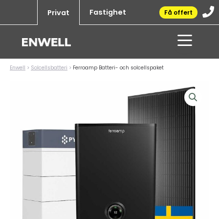
Hoppa
Fastighet
Privat
Få offert
till
innehåll
Enwell
>
Solcellsbatteri
>
Ferroamp Batteri- och solcellspaket