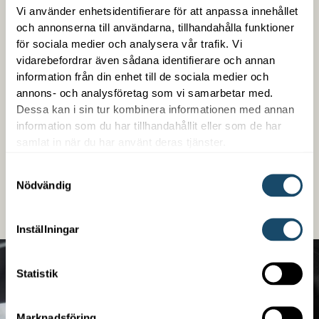
Vi använder enhetsidentifierare för att anpassa innehållet
och annonserna till användarna, tillhandahålla funktioner
Trygg med Enwell
för sociala medier och analysera vår trafik. Vi
vidarebefordrar även sådana identifierare och annan
information från din enhet till de sociala medier och
Som kund hos oss får du en samlad kontakt med
annons- och analysföretag som vi samarbetar med.
trygg snabb service. Vi är enkla att arbeta med,
Dessa kan i sin tur kombinera informationen med annan
kompetenta på det vi gör och är din partner över en
information som du har tillhandahållit eller som de har
lång tid. Vi erbjuder även finansiering oberoende om
samlat in när du har använt deras tjänster.
det handlar om ett nybygge eller en befintlig
fastighet.
Samtyckesval
Nödvändig
LÄS MER
Inställningar
Statistik
Marknadsföring