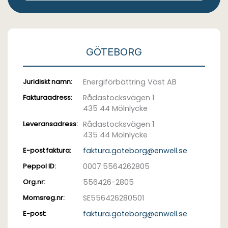
GÖTEBORG
Juridiskt namn:
Energiförbättring Väst AB
Fakturaadress:
Rådastocksvägen 1
435 44 Mölnlycke
Leveransadress:
Rådastocksvägen 1
435 44 Mölnlycke
E-post faktura:
faktura.goteborg@enwell.se
Peppol ID:
0007:5564262805
Org.nr:
556426-2805
Momsreg.nr:
SE556426280501
E-post:
faktura.goteborg@enwell.se