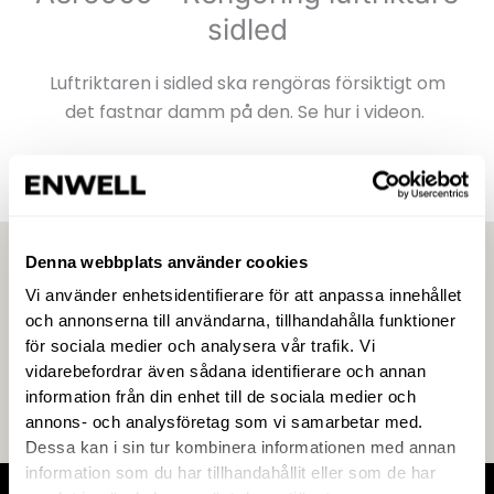
sidled
Luftriktaren i sidled ska rengöras försiktigt om
det fastnar damm på den. Se hur i videon.
Denna webbplats använder cookies
Vi använder enhetsidentifierare för att anpassa innehållet
Aero605/607/807 - Rengöring
och annonserna till användarna, tillhandahålla funktioner
Plasmacluster
för sociala medier och analysera vår trafik. Vi
vidarebefordrar även sådana identifierare och annan
PCI-enheten bör rengöras var sjätte månad för
information från din enhet till de sociala medier och
bästa funktion.
annons- och analysföretag som vi samarbetar med.
Dessa kan i sin tur kombinera informationen med annan
information som du har tillhandahållit eller som de har