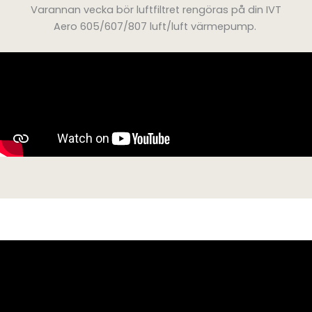
Varannan vecka bör luftfiltret rengöras på din IVT
Aero 605/607/807 luft/luft värmepump.