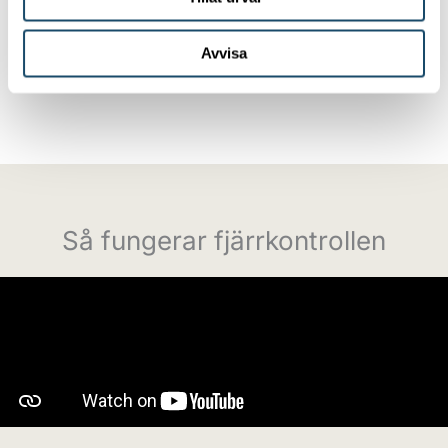
PCI-enheten bör rengöras var sjätte månad för
Avvisa
bästa funktion.
Så fungerar fjärrkontrollen