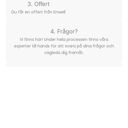
3. Offert
Du får en offert från Enwell
4. Frågor?
Vi finns här! Under hela processen finns våra
experter till hands för att svara på dina frågor och
vägleda dig framåt.
5. Installation
Din framtidssäkrade värmepump installeras av en
av våra installatörer – redo att börja spara både
pengar och miljö. Vi finns här för dig.​