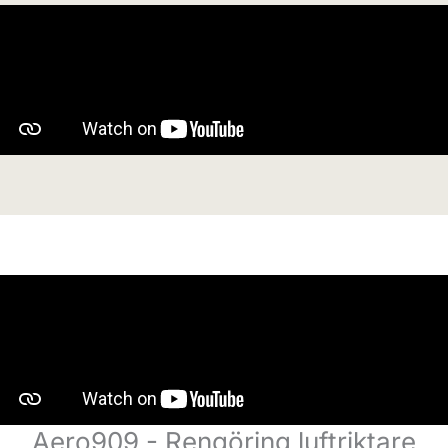
Aero909 - Rengöring luftriktare