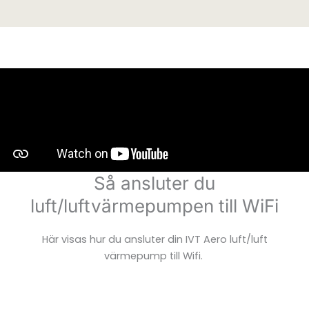
Så ansluter du
luft/luftvärmepumpen till WiFi
Här visas hur du ansluter din IVT Aero luft/luft
värmepump till Wifi.