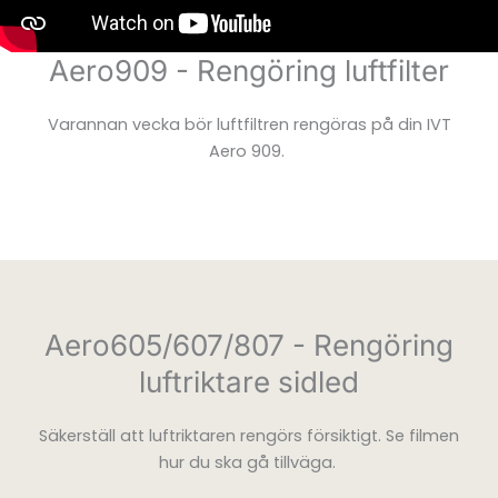
Aero909 - Rengöring luftfilter
Varannan vecka bör luftfiltren rengöras på din IVT
Aero 909.
Aero605/607/807 - Rengöring
luftriktare sidled
Säkerställ att luftriktaren rengörs försiktigt. Se filmen
hur du ska gå tillväga.