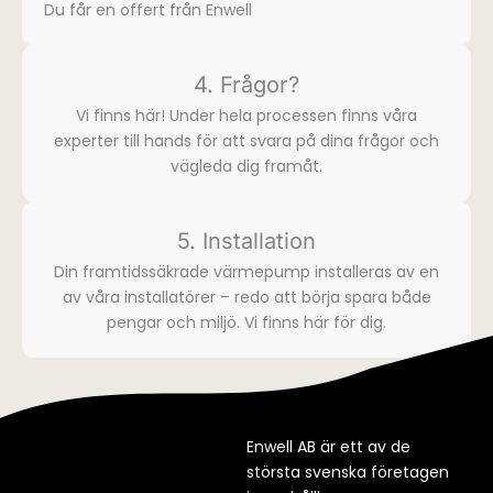
Du får en offert från Enwell
4. Frågor?
Vi finns här! Under hela processen finns våra
experter till hands för att svara på dina frågor och
vägleda dig framåt.
5. Installation
Din framtidssäkrade värmepump installeras av en
av våra installatörer – redo att börja spara både
pengar och miljö. Vi finns här för dig.​
Enwell AB är ett av de
största svenska företagen