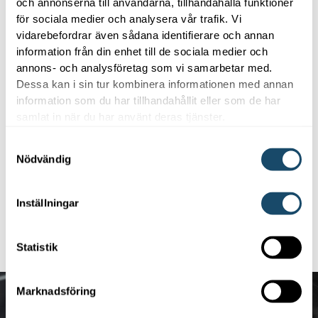
och annonserna till användarna, tillhandahålla funktioner
för sociala medier och analysera vår trafik. Vi
vidarebefordrar även sådana identifierare och annan
information från din enhet till de sociala medier och
annons- och analysföretag som vi samarbetar med.
Trygg med Enwell
Dessa kan i sin tur kombinera informationen med annan
information som du har tillhandahållit eller som de har
Som kund hos oss får du en samlad kontakt med
samlat in när du har använt deras tjänster.
trygg snabb service. Vi är enkla att arbeta med,
kompetenta på det vi gör och är din partner över en
Samtyckesval
Nödvändig
lång tid. Vi erbjuder även finansiering oberoende om
det handlar om ett nybygge eller en befintlig
fastighet.
Inställningar
LÄS MER
Statistik
Marknadsföring