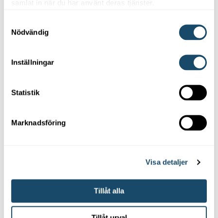
samlat in när du har använt deras tjänster.
Samtyckesval
Nödvändig
Inställningar
Statistik
Bergvärme
Bergvärme
Marknadsföring
IVT Greenline
IVT Greenline
HE-C7
HE-C9
Visa detaljer
Kontakta oss
Kontakta oss
Tillåt alla
Tillåt urval