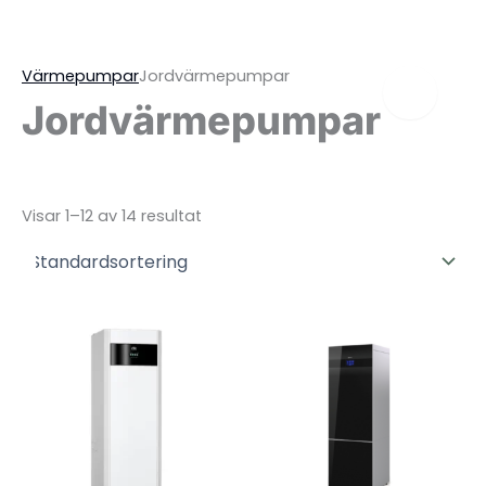
Hoppa
Fastighet
Privat
till
innehåll
Värmepumpar
Jordvärmepumpar
Jordvärmepumpar
Visar 1–12 av 14 resultat