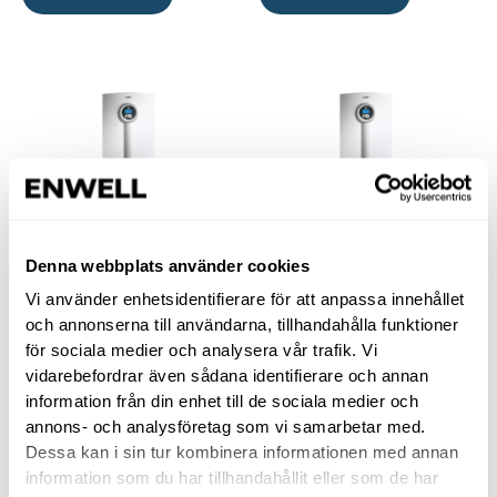
Denna webbplats använder cookies
Bergvärme
Bergvärme
Vi använder enhetsidentifierare för att anpassa innehållet
och annonserna till användarna, tillhandahålla funktioner
IVT Greenline
IVT Greenline
för sociala medier och analysera vår trafik. Vi
HE-C11
HE-C6
vidarebefordrar även sådana identifierare och annan
information från din enhet till de sociala medier och
annons- och analysföretag som vi samarbetar med.
Kontakta oss
Kontakta oss
Dessa kan i sin tur kombinera informationen med annan
information som du har tillhandahållit eller som de har